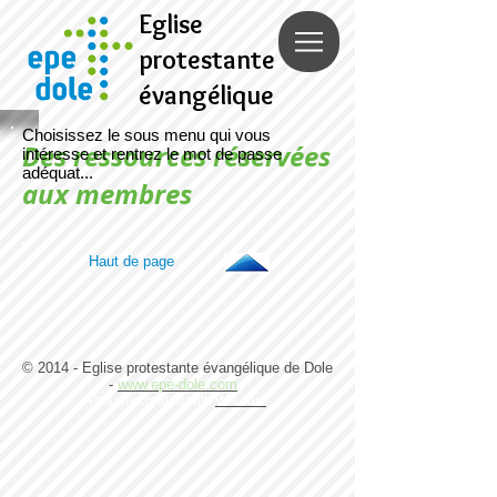
Eglise
protestante
évangélique
Choisissez le sous menu qui vous
Des ressources réservées
intéresse et rentrez le mot de passe
adéquat...
aux membres
Haut de page
© 2014 - Eglise protestante évangélique de Dole
-
www.epe-dole.com
Proudly created with
Wix.com